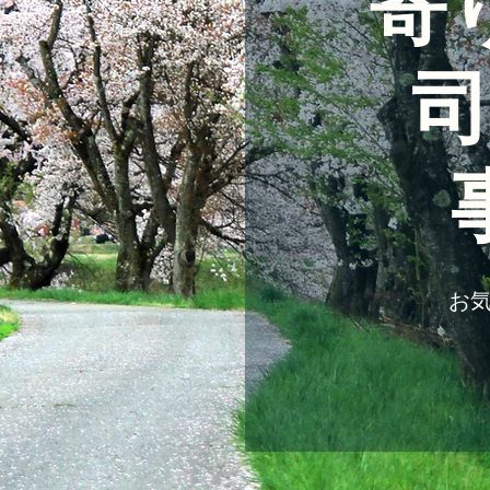
寄
司
​お