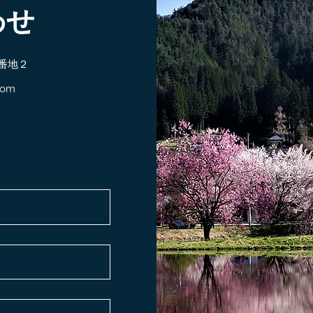
わせ
番地２
com